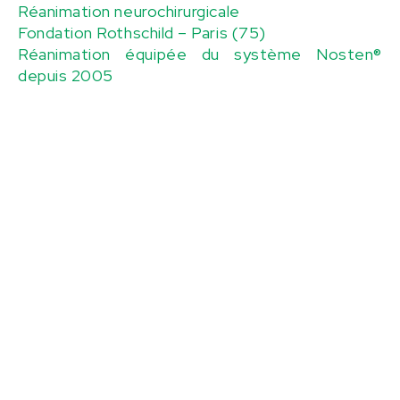
d’
Réanimation neurochirurgicale
un
Fondation Rothschild – Paris (75)
ap
Réanimation équipée du système Nosten®
m
n®
depuis 2005
re
de
Pr
C
Ré
In
R
de