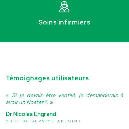
Soins infirmiers
Témoignages utilisateurs
 la
« Si je devais être ventilé, je demanderais à
« 
ous
avoir un Nosten®. »
da
pl
Dr Nicolas Engrand
dé
CHEF DE SERVICE ADJOINT
p