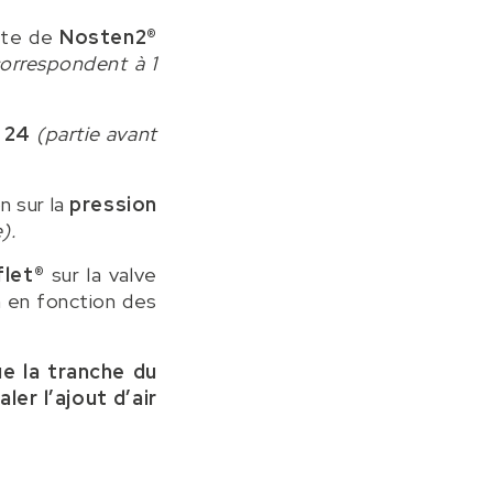
ante de
Nosten2®
correspondent à 1
r 24
(partie avant
n sur la
pression
e).
flet®
sur la valve
on en fonction des
ue la tranche du
er l’ajout d’air