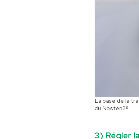
La base de la tr
du Nosten2®
3) Régler l