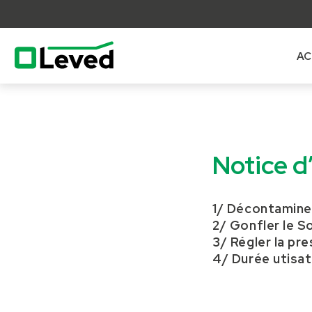
AC
lose
nu
Notice d
1/ Décontamine
2/ Gonfler le S
3/ Régler la pr
4/ Durée utisat