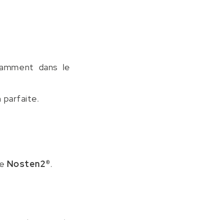
uramment dans le
parfaite.
de
Nosten2®
.