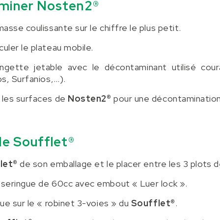
aminer Nosten2®
masse coulissante sur le chiffre le plus petit.
uler le plateau mobile.
ingette jetable avec le décontaminant utilisé co
os, Surfanios,…).
 les surfaces de
Nosten2®
pour une décontamination 
le Soufflet®
let®
de son emballage et le placer entre les 3 plots 
 seringue de 60cc avec embout « Luer lock ».
gue sur le « robinet 3-voies » du
Soufflet®
.