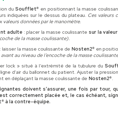
sion du
Soufflet®
en positionnant la masse couliss
urs indiquées sur le dessus du plateau.
Ces valeurs 
x valeurs données par le manomètre.
ent adulte
: placer la masse coulissante
sur la valeu
ncoche de la masse coulissante).
: laisser la masse coulissante de
Nosten2®
en positio
e avant au niveau de l’encoche de la masse coulissant
er lock » situé à l’extrémité de la tubulure du
Souf
 ligne d’air du ballonnet du patient. Ajuster la pressi
nt en déplaçant la masse coulissante de
Nosten2®
.
gnantes doivent s’assurer, une fois par tour, q
est correctement placée et, le cas échéant, signal
t® à la contre-équipe.