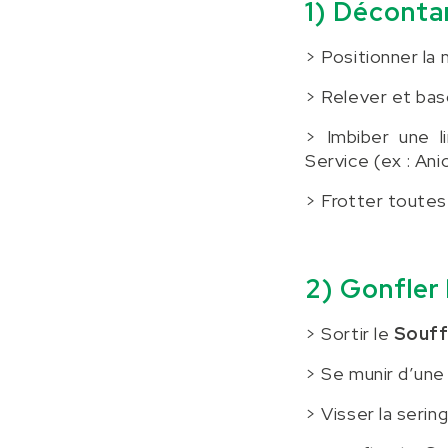
1) Décont
> Positionner la 
> Relever et basc
> Imbiber une l
Service (ex : Ani
> Frotter toutes
2) Gonfler 
> Sortir le
Souff
> Se munir d’une
> Visser la serin