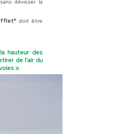
 sans dévisser la
fflet®
doit être
 la hauteur des
etirer de l’air du
voies ».