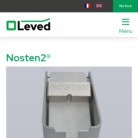
Notice
Menu
lose
nu
Nosten2®