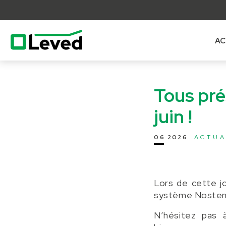
AC
lose
nu
Tous pré
juin !
06 2026
ACTUA
Lors de cette j
système Nosten(R
N’hésitez pas 