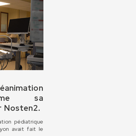
éanimation
irme sa
r Nosten2.
ation pédiatrique
n avait fait le