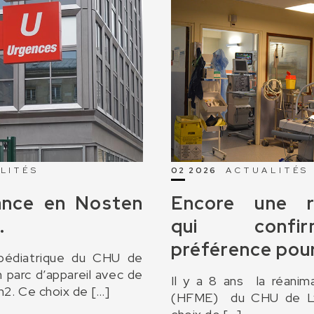
LITÉS
02 2026
ACTUALITÉS
ance en Nosten
Encore une r
.
qui conf
préférence pou
 pédiatrique du CHU de
n parc d’appareil avec de
Il y a 8 ans la réanim
2. Ce choix de […]
(HFME) du CHU de Lyo